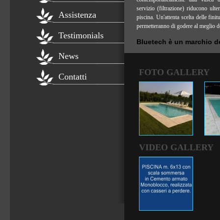
servizio (filtrazione) riducono ult
Assistenza
piscina. Un'attenta scelta delle finit
permetteranno di godere al meglio de
Testimonials
Bluetech è un marchio 
News
FOTO GALLERY
Contatti
VIDEO GALLERY